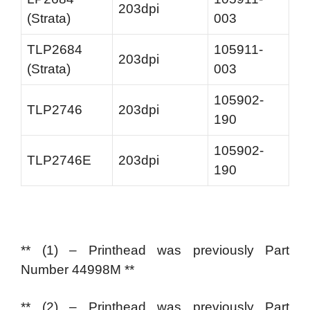
203dpi
(Strata)
003
TLP2684
105911-
203dpi
(Strata)
003
105902-
TLP2746
203dpi
190
105902-
TLP2746E
203dpi
190
** (1) – Printhead was previously Part
Number 44998M **
** (2) – Printhead was previously Part