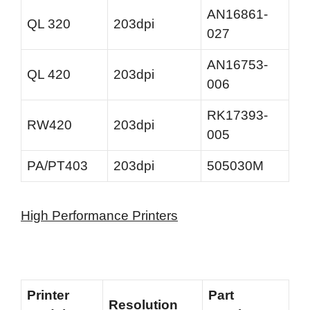
AN16861-
QL 320
203dpi
027
AN16753-
QL 420
203dpi
006
RK17393-
RW420
203dpi
005
PA/PT403
203dpi
505030M
High Performance Printers
Printer
Part
Resolution