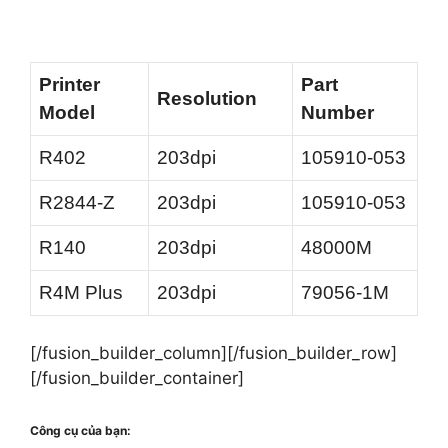
Printer
Part
Resolution
Model
Number
R402
203dpi
105910-053
R2844-Z
203dpi
105910-053
R140
203dpi
48000M
R4M Plus
203dpi
79056-1M
[/fusion_builder_column][/fusion_builder_row]
[/fusion_builder_container]
Công cụ của bạn: