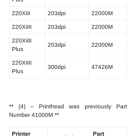
220XiII
203dpi
22000M
220XiIII
203dpi
22000M
220XiIII
203dpi
22000M
Plus
220XiIII
300dpi
47426M
Plus
** (4) – Printhead was previously Part
Number 41000M **
Printer
Part