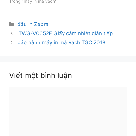
Trong "máy in mã vạch"
Danh
đầu in Zebra
mục
ITWG-V0052F Giấy cảm nhiệt gián tiếp
bảo hành máy in mã vạch TSC 2018
Viết một bình luận
Bình
luận