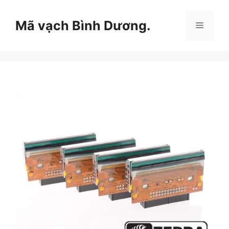
Chuyển
đến
Mã vạch Bình Dương.
Menu
nội
dung