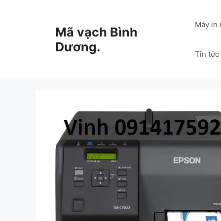
Chuyển
đến
Máy in
Mã vạch Bình
nội
dung
Dương.
Tin tức