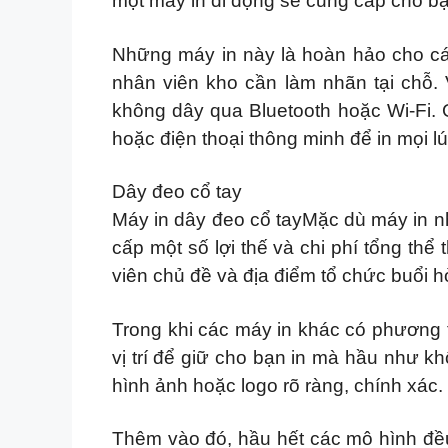
một máy in di động sẽ cung cấp cho bạ
Những máy in này là hoàn hảo cho các 
nhân viên kho cần làm nhãn tại chỗ.
không dây qua Bluetooth hoặc Wi-Fi. 
hoặc điện thoại thông minh để in mọi lú
Dây đeo cổ tay
Máy in dây đeo cổ tayMặc dù máy in nh
cấp một số lợi thế và chi phí tổng th
viên chủ đề và địa điểm tổ chức buổi 
Trong khi các máy in khác có phương t
vị trí để giữ cho bạn in mà hầu như k
hình ảnh hoặc logo rõ ràng, chính xác.
Thêm vào đó, hầu hết các mô hình đều