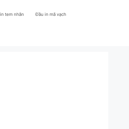
 in tem nhãn
Đầu in mã vạch