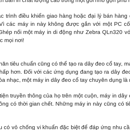
n bản in chất lượng cao trong một gói nhỏ gọn phù 
trình điều khiển giao hàng hoặc đại lý bán hàng đ
 Vì các máy in này không được gắn với một PC cố 
Ghép nối một máy in di động như Zebra QLn320 với 
c mọi nơi!
ãn tiêu chuẩn cũng có thể tạo ra dây đeo cổ tay, 
ể thấp hơn. Đối với các ứng dụng đang tạo ra dây đ
hòa nhạc, một máy in dây đeo cổ tay chuyên dụng l
iện truyền thông của họ trên một cuộn, máy in dây
hông có thời gian chết. Những máy in này cũng có ti
 có vỏ chống vi khuẩn đặc biệt để đáp ứng nhu cầ