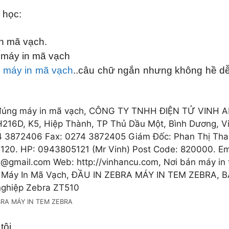
 học:
in mã vạch.
 máy in mã vạch
g
máy in mã vạch
..câu chữ ngắn nhưng không hề d
BRA MÁY IN TEM ZEBRA
tôi