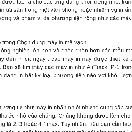
được tạo ra cho các ứng dụng khối lượng nhỏ, trung 
ãn tài sản trong một văn phòng hoặc nhiệm vụ in ấn
lượng và phạm vi đa phương tiện rộng như các máy 
p trong Chọn đúng máy in mã vạch.
công nghiệp lớn hơn và chắc chắn hơn các mẫu má
ày đến in cả ngày , các máy in này được thiết kế
 Bạn sẽ tìm thấy các máy in như AirTrack IP-1 tro
 đang in bất kỳ loại phương tiện nào với khối lượn
tương tự như máy in nhãn nhiệt nhưng cung cấp sự 
h thước nhỏ của chúng. Chúng không được làm cho 
g là 2, 3 hoặc 4 ″ max. Tuy nhiên, nếu bạn cần tạo