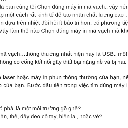
là bạn cùng tôi Chọn đúng máy in mã vạch.. vậy hén
một cách rất kinh tế để tạo nhãn chất lượng cao , th
 dựa trên nhiệt đòi hỏi ít bảo trì hơn, có phương ti
ời. Vậy làm thế nào Chọn đúng máy in mã vạch mà khô
 mã vạch…thông thường nhất hiện nay là USB.. m
ng có cổng kết nối gây thất bại nặng nề và bị hại.
n laser hoặc máy in phun thông thường của bạn, nên
 của bạn. Bước đầu tiên trong việc tìm đúng máy in
ó phải là một môi trường gồ ghề?
n, thẻ, dây đeo cổ tay, biên lai, hoặc vé?