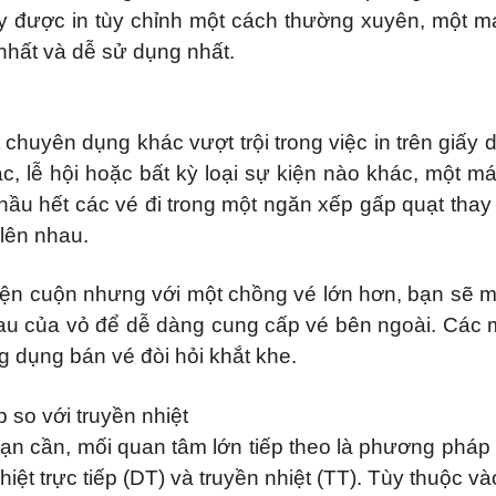
y được in tùy chỉnh một cách thường xuyên, một m
nhất và dễ sử dụng nhất.
t chuyên dụng khác vượt trội trong việc in trên giấ
c, lễ hội hoặc bất kỳ loại sự kiện nào khác, một m
 hầu hết các vé đi trong một ngăn xếp gấp quạt tha
lên nhau.
n cuộn nhưng với một chồng vé lớn hơn, bạn sẽ mất í
au của vỏ để dễ dàng cung cấp vé bên ngoài. Các 
g dụng bán vé đòi hỏi khắt khe.
 so với truyền nhiệt
 bạn cần, mối quan tâm lớn tiếp theo là phương pháp
ệt trực tiếp (DT) và truyền nhiệt (TT). Tùy thuộc và