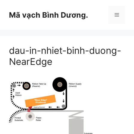
Chuyển
đến
Mã vạch Bình Dương.
Menu
nội
dung
dau-in-nhiet-binh-duong-
NearEdge