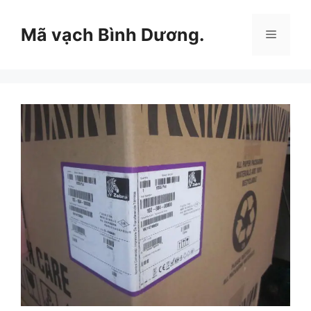
Chuyển
đến
Mã vạch Bình Dương.
Menu
nội
dung