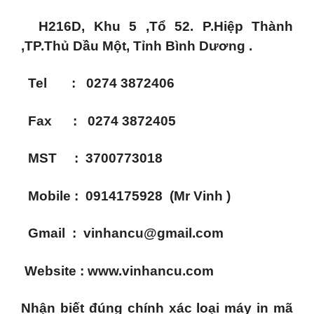
H216D, Khu 5 ,Tổ 52. P.Hiệp Thành
,TP.Thủ D
ầu
Một, Tỉnh Bình Dương .
Tel : 0274 3872406
Fax : 0274 3872405
MST : 3700773018
Mobile : 0914175928 (Mr Vinh )
Gmail :
vinhancu@gmail.com
Website :
www.vinhancu.com
Nhận biết đúng chính xác loại máy in mã