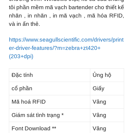
tôi phần mềm mã vạch bartender cho thiết kế
nhãn , in nhãn , in mã vạch , mã hóa RFID,
và in ấn thẻ.
https://www.seagullscientific.com/drivers/print
er-driver-features/?m=zebra+zt420+
(203+dpi)
Đặc tính
Ủng hộ
cổ phần
Giấy
Mã hoá RFID
Vâng
Giám sát tình trạng *
Vâng
Font Download **
Vâng