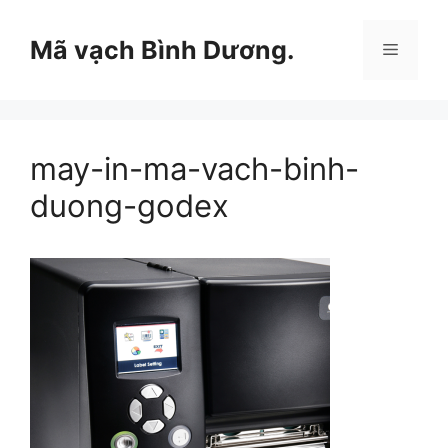
Chuyển
đến
Mã vạch Bình Dương.
Menu
nội
dung
may-in-ma-vach-binh-
duong-godex