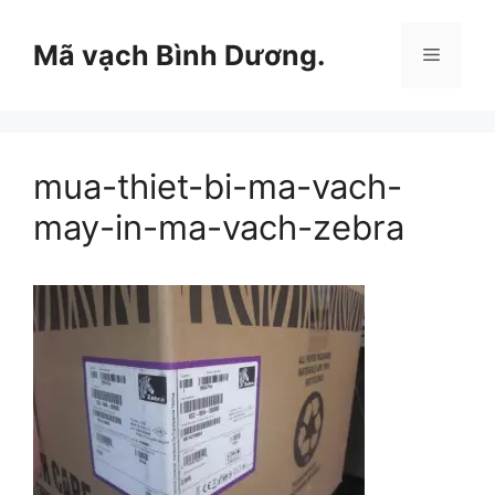
Chuyển
đến
Mã vạch Bình Dương.
Menu
nội
dung
mua-thiet-bi-ma-vach-
may-in-ma-vach-zebra