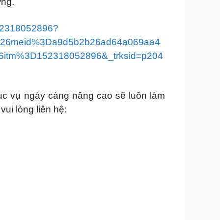
ờng.
52318052896?
26meid%3Da9d5b2b26ad64a069aa4
tm%3D152318052896&_trksid=p204
ục vụ ngày càng nâng cao sẽ luôn làm
ui lòng liên hệ: