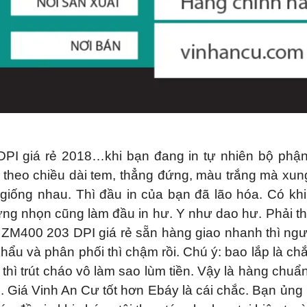
PI giá rẻ 2018…khi bạn đang in tự nhiên bộ phậ
c theo chiều dài tem, thẳng đứng, màu trắng mà x
ị giống nhau. Thì đầu in của bạn đã lão hóa. Có kh
t cứng nhọn cũng làm đầu in hư. Y như dao hư. Phải
 ZM400 203 DPI giá rẻ sẵn hàng giao nhanh thì ngư
 khẩu và phân phối thì chậm rồi. Chú ý: bao lắp là 
hì trút cháo vô làm sao lùm tiền. Vậy là hàng chuẩ
hé. Giá Vinh An Cư tốt hơn Ebáy là cái chắc. Bạn ủ