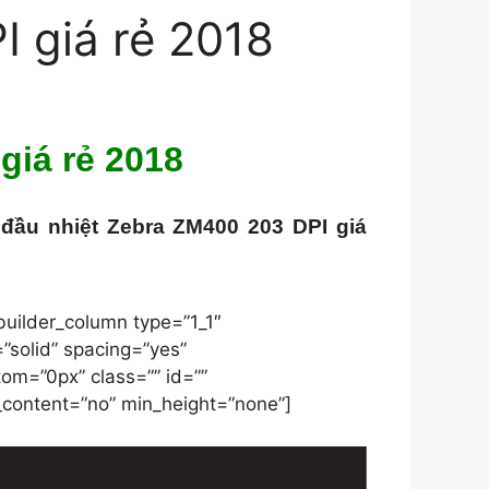
 giá rẻ 2018
giá rẻ 2018
 đầu nhiệt Zebra ZM400 203 DPI giá
builder_column type=”1_1″
”solid” spacing=”yes”
m=”0px” class=”” id=””
_content=”no” min_height=”none”]