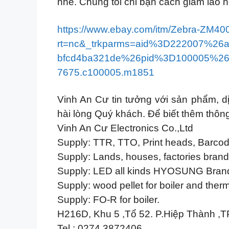
nhé. Chúng tôi chỉ bạn cách giảm lão hó
https://www.ebay.com/itm/Zebra-ZM
rt=nc&_trkparms=aid%3D222007%
bfcd4ba321de%26pid%3D100005%26
7675.c100005.m1851
Vinh An Cư tin tưởng với sản phẩm, d
hài lòng Quý khách. Để biết thêm thông
Vinh An Cư Electronics Co.,Ltd
Supply: TTR, TTO, Print heads, Barcod
Supply: Lands, houses, factories brand n
Supply: LED all kinds HYOSUNG Bran
Supply: wood pellet for boiler and ther
Supply: FO-R for boiler.
H216D, Khu 5 ,Tổ 52. P.Hiệp Thành ,T
Tel : 0274 3872406