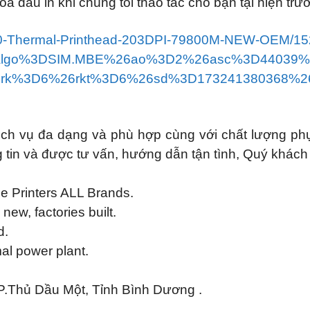
a đầu in khi chúng tôi thao tác cho bạn tại hiện trư
400-Thermal-Printhead-203DPI-79800M-NEW-OEM/1
26algo%3DSIM.MBE%26ao%3D2%26asc%3D44039%
rk%3D6%26rkt%3D6%26sd%3D173241380368%26i
ịch vụ đa dạng và phù hợp cùng với chất lượng ph
 tin và được tư vấn, hướng dẫn tận tình, Quý khách v
e Printers ALL Brands.
ew, factories built.
d.
mal power plant.
P.Thủ Dầu Một, Tỉnh Bình Dương .