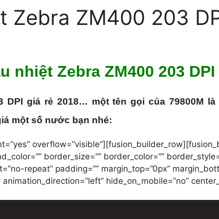
ệt Zebra ZM400 203 DPI
u nhiệt Zebra ZM400 203 DPI 
3 DPI giá rẻ 2018… một tên gọi của 79800M là
giá một số nước bạn nhé:
t=”yes” overflow=”visible”][fusion_builder_row][fusion_
d_color=”” border_size=”” border_color=”” border_style=
”no-repeat” padding=”” margin_top=”0px” margin_botto
 animation_direction=”left” hide_on_mobile=”no” center