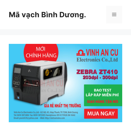
Chuyển
đến
Mã vạch Bình Dương.
Menu
nội
dung