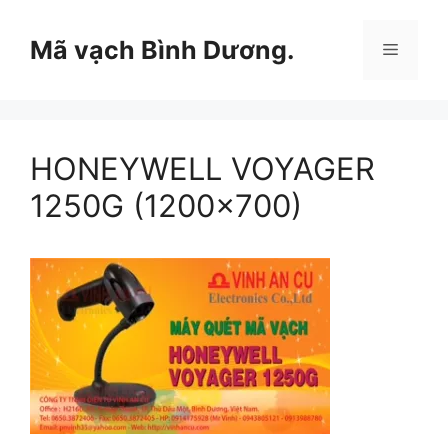
Chuyển
đến
Mã vạch Bình Dương.
Menu
nội
dung
HONEYWELL VOYAGER
1250G (1200×700)