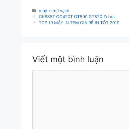
Danh
máy in mã vạch
mục
GK888T GC420T GT800 GT820 Zebra
TOP 10 MÁY IN TEM GIÁ RẺ IN TỐT 2019
Viết một bình luận
Bình
luận