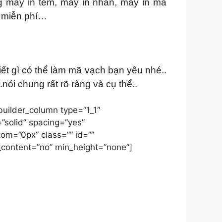
g máy in tem, máy in nhãn, máy in mã
n miễn phí…
ết gì có thể làm mã vạch bạn yêu nhé..
.nói chung rất rõ ràng và cụ thể..
builder_column type=”1_1″
”solid” spacing=”yes”
m=”0px” class=”” id=””
_content=”no” min_height=”none”]