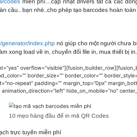
arcodes
miễn phí…cập nhật drivers tất cả các dòn
oàn cầu.. bạn nhé..cho phép tạo barcodes hoàn toà
/generator/index.php
nó giúp cho một người chưa bi
m xong load về in, chuyển đổi file in, mua thiết bị in.
t=”yes” overflow=”visible”][fusion_builder_row][fusion_
d_color=”” border_size=”” border_color=”” border_style=
”no-repeat” padding=”” margin_top=”0px” margin_botto
 animation_direction=”left” hide_on_mobile=”no” center
10 mẹo hàng đầu để in mã QR Codes
ch trực tuyến miễn phí