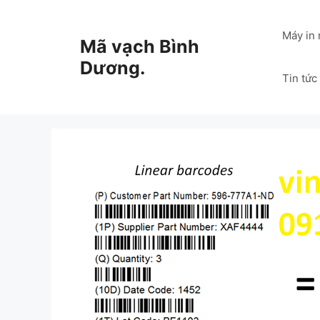
Chuyển
đến
Máy in
Mã vạch Bình
nội
dung
Dương.
Tin tức