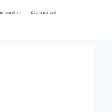
 in tem nhãn
Đầu in mã vạch