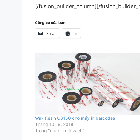
[/fusion_builder_column][/fusion_builder_
Công cụ của bạn:
Email
In
Wax Resin US150 cho máy in barcodes
Tháng 10 19, 2018
Trong "mực in mã vạch"