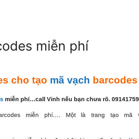
codes miễn phí
es cho tạo
mã vạch
barcodes 
es
miễn phí…call Vinh nếu bạn chưa rõ. 091417
rcodes miễn phí…. Một là trang tạo mã v