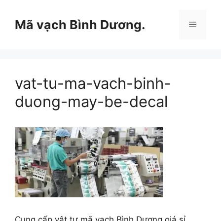
Chuyển
đến
Mã vạch Bình Dương.
Menu
nội
dung
vat-tu-ma-vach-binh-
duong-may-be-decal
Cung cấp vật tư mã vạch Bình Dương giá sỉ