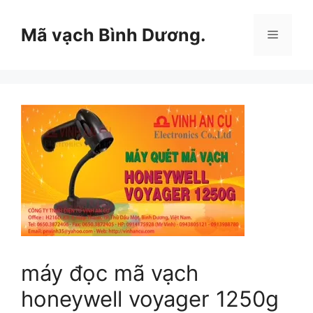
Chuyển
đến
Mã vạch Bình Dương.
Menu
nội
dung
máy đọc mã vạch
honeywell voyager 1250g