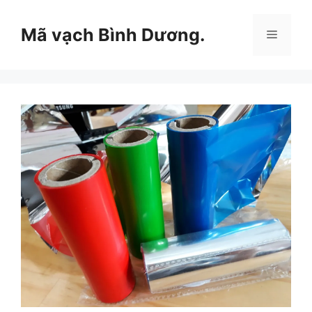
Chuyển
đến
Mã vạch Bình Dương.
Menu
nội
dung