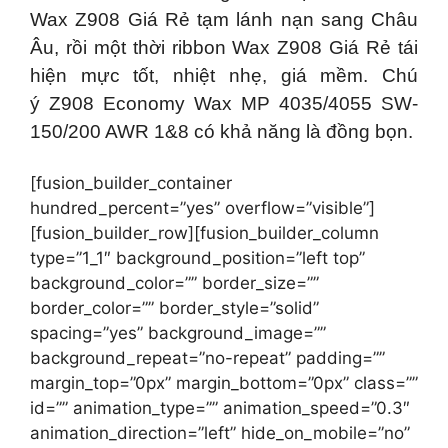
Wax Z908 Giá Rẻ tạm lánh nạn sang Châu
Âu, rồi một thời ribbon Wax Z908 Giá Rẻ tái
hiện mực tốt, nhiệt nhẹ, giá mềm. Chú
ý Z908 Economy Wax MP 4035/4055 SW-
150/200 AWR 1&8 có khả năng là đồng bọn.
[fusion_builder_container
hundred_percent=”yes” overflow=”visible”]
[fusion_builder_row][fusion_builder_column
type=”1_1″ background_position=”left top”
background_color=”” border_size=””
border_color=”” border_style=”solid”
spacing=”yes” background_image=””
background_repeat=”no-repeat” padding=””
margin_top=”0px” margin_bottom=”0px” class=””
id=”” animation_type=”” animation_speed=”0.3″
animation_direction=”left” hide_on_mobile=”no”