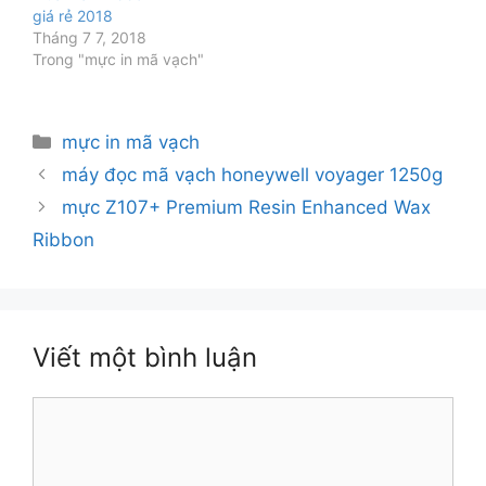
giá rẻ 2018
Tháng 7 7, 2018
Trong "mực in mã vạch"
Danh
mực in mã vạch
mục
máy đọc mã vạch honeywell voyager 1250g
mực Z107+ Premium Resin Enhanced Wax
Ribbon
Viết một bình luận
Bình
luận