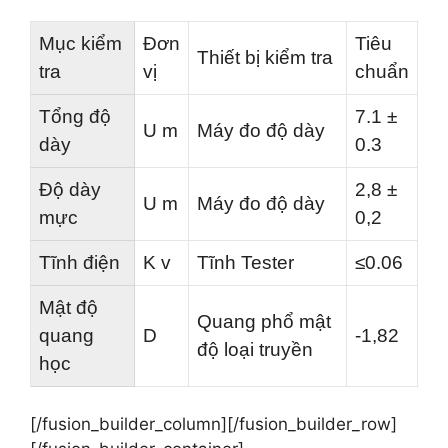
Mục kiểm
Đơn
Tiêu
Thiết bị kiểm tra
tra
vị
chuẩn
Tổng độ
7.1 ±
U m
Máy đo độ dày
dày
0.3
Độ dày
2,8 ±
U m
Máy đo độ dày
mực
0,2
Tĩnh điện
K v
Tĩnh Tester
≤0.06
Mật độ
Quang phổ mật
quang
D
-1,82
độ loại truyền
học
[/fusion_builder_column][/fusion_builder_row]